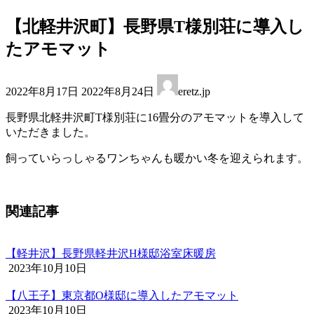
【北軽井沢町】長野県T様別荘に導入し
たアモマット
最
2022年8月17日
2022年8月24日
eretz.jp
終
更
長野県北軽井沢町T様別荘に16畳分のアモマットを導入して
新
いただきました。
日
時
飼っていらっしゃるワンちゃんも暖かい冬を迎えられます。
:
関連記事
【軽井沢】長野県軽井沢H様邸浴室床暖房
2023年10月10日
【八王子】東京都O様邸に導入したアモマット
2023年10月10日