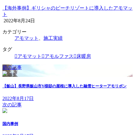
【海外事例】ギリシャのビーチリゾートに導入したアモマッ
ト
2022年8月24日
カテゴリー
アモマット
、
施工実績
タグ
アモマット
アモルファス
床暖房
前の記事
【飯山】長野県飯山市Y様邸の屋根に導入した融雪ヒーターアモリボン
2022年8月17日
次の記事
国内事例