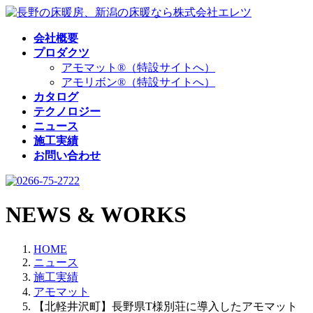
コ
ナ
ン
ビ
会社概要
テ
ゲ
プロダクツ
ン
ー
アモマット®（特設サイトへ）
ツ
シ
アモリボン®（特設サイトへ）
へ
ョ
カタログ
ス
ン
テクノロジー
キ
に
ニュース
ッ
移
施工実績
プ
動
お問い合わせ
NEWS & WORKS
HOME
ニュース
施工実績
アモマット
【北軽井沢町】長野県T様別荘に導入したアモマット