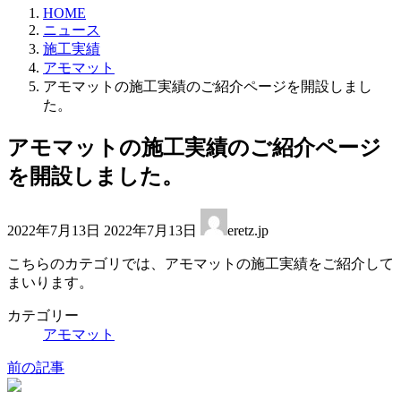
HOME
ニュース
施工実績
アモマット
アモマットの施工実績のご紹介ページを開設しまし
た。
アモマットの施工実績のご紹介ページ
を開設しました。
最
2022年7月13日
2022年7月13日
eretz.jp
終
更
こちらのカテゴリでは、アモマットの施工実績をご紹介して
新
まいります。
日
時
カテゴリー
:
アモマット
前の記事