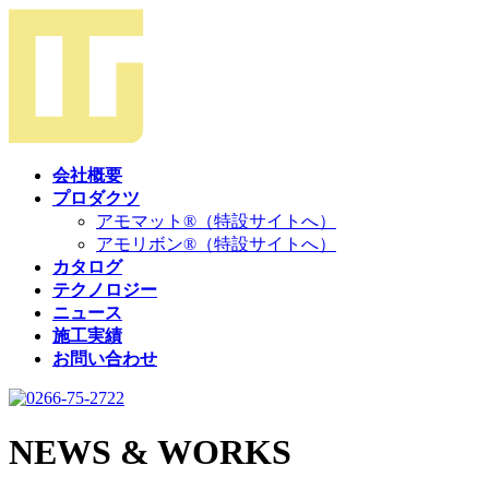
コ
ナ
ン
ビ
テ
ゲ
ン
ー
ツ
シ
へ
ョ
ス
ン
会社概要
キ
に
プロダクツ
ッ
移
アモマット®（特設サイトへ）
プ
動
アモリボン®（特設サイトへ）
カタログ
テクノロジー
ニュース
施工実績
お問い合わせ
NEWS & WORKS